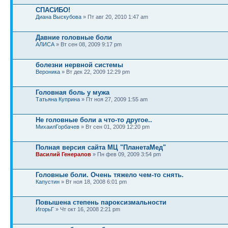
СПАСИБО!
Диана Выскубова
» Пт авг 20, 2010 1:47 am
Давние головные боли
АЛИСА
» Вт сен 08, 2009 9:17 pm
болезни нервной системы
Вероника
» Вт дек 22, 2009 12:29 pm
Головная боль у мужа
Татьяна Куприна
» Пт ноя 27, 2009 1:55 am
Не головные боли а что-то другое..
МихаилГорбачев
» Вт сен 01, 2009 12:20 pm
Полная версия сайта МЦ "ПланетаМед"
Василий Генералов
» Пн фев 09, 2009 3:54 pm
Головные боли. Очень тяжело чем-то снять.
Капустин
» Вт ноя 18, 2008 6:01 pm
Повышена степень пароксизмальности
ИгорьГ
» Чт окт 16, 2008 2:21 pm