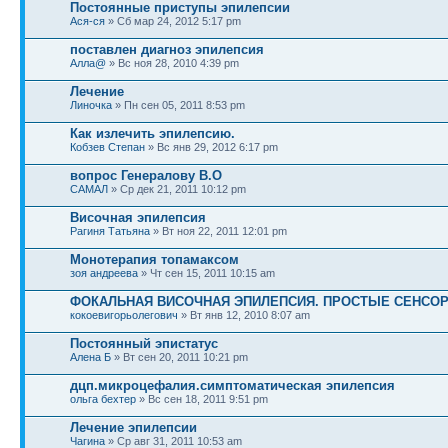
Постоянные приступы эпилепсии
Ася-ся
» Сб мар 24, 2012 5:17 pm
поставлен диагноз эпилепсия
Алла@
» Вс ноя 28, 2010 4:39 pm
Лечение
Линочка
» Пн сен 05, 2011 8:53 pm
Как излечить эпилепсию.
Кобзев Степан
» Вс янв 29, 2012 6:17 pm
вопрос Генералову В.О
САМАЛ
» Ср дек 21, 2011 10:12 pm
Височная эпилепсия
Рагиня Татьяна
» Вт ноя 22, 2011 12:01 pm
Монотерапия топамаксом
зоя андреева
» Чт сен 15, 2011 10:15 am
ФОКАЛЬНАЯ ВИСОЧНАЯ ЭПИЛЕПСИЯ. ПРОСТЫЕ СЕНСО
кокоевигорьолегович
» Вт янв 12, 2010 8:07 am
Постоянный эпистатус
Алена Б
» Вт сен 20, 2011 10:21 pm
дцп.микроцефалия.симптоматическая эпилепсия
ольга бехтер
» Вс сен 18, 2011 9:51 pm
Лечение эпилепсии
Чагина
» Ср авг 31, 2011 10:53 am