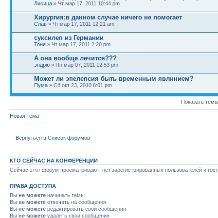
Лисица
» Чт мар 17, 2011 10:44 pm
Хирургия;в данном случае ничего не помогает
Слав
» Чт мар 17, 2011 12:21 am
суксилеп из Германии
Тоня
» Чт мар 17, 2011 2:20 pm
А она вообще лечится???
эндрю
» Пн мар 07, 2011 12:53 pm
Может ли эпелепсия быть временным явлннием?
Пума
» Сб окт 23, 2010 6:01 pm
Показать темы
Новая тема
Вернуться в Список форумов
КТО СЕЙЧАС НА КОНФЕРЕНЦИИ
Сейчас этот форум просматривают: нет зарегистрированных пользователей и гост
ПРАВА ДОСТУПА
Вы
не можете
начинать темы
Вы
не можете
отвечать на сообщения
Вы
не можете
редактировать свои сообщения
Вы
не можете
удалять свои сообщения