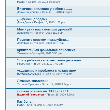
Надин
» Ср июн 26, 2013 10:59 am
Височная эпилепия у ребенка ......
Денис Зацепилин
» Ср янв 13, 2010 4:53 pm
Дифенин (продам)
Дима Дима
» Пн фев 18, 2013 1:26 pm
Мне нужна ваша помощь друзья!!!
ЛараФокс
» Пт янв 04, 2013 11:24 pm
Помогите советом пожалуйста...
ЛараФокс
» Пт янв 04, 2013 10:12 pm
Криптогенная фокальная эпилепсия
Эльмира
» Ср мар 09, 2011 3:53 pm
Эпи у ребенка - концентрация депакина
Инсомния
» Пт сен 14, 2012 7:42 am
ухудшение и проблема с лекарством
Виталий Кузьмин
» Пн июл 23, 2012 8:53 pm
Лечение эпилепсии
Татьяна Яричина
» Чт окт 14, 2010 3:24 pm
Лобная эпилепсия. СПП и ВГСП
Василий Генералов
» Пт авг 28, 2009 3:20 pm
Как быть...
РОМОЧКА
» Вс апр 22, 2012 4:56 pm