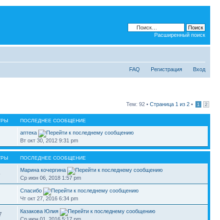
Расширенный поиск
FAQ
Регистрация
Вход
Тем: 92 •
Страница
1
из
2
•
1
2
ТРЫ
ПОСЛЕДНЕЕ СООБЩЕНИЕ
аптека
Вт окт 30, 2012 9:31 pm
ТРЫ
ПОСЛЕДНЕЕ СООБЩЕНИЕ
Марина кочергина
4
Ср июн 06, 2018 1:57 pm
Спасибо
Чт окт 27, 2016 6:34 pm
Казакова Юлия
7
Ср июн 01, 2016 5:17 pm