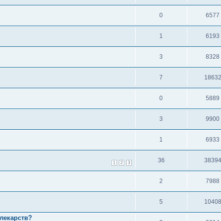
0
6577
1
6193
3
8328
7
1863
0
5889
3
9900
1
6933
36
3839
1
2
3
2
7988
5
1040
лекарств?