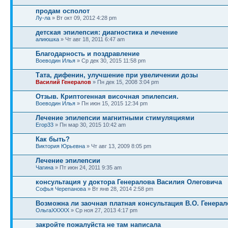
продам осполот
Лу-ла
» Вт окт 09, 2012 4:28 pm
детская эпилепсия: диагностика и лечение
алиюшка
» Чт авг 18, 2011 6:47 am
Благодарность и поздравление
Воеводин Илья
» Ср дек 30, 2015 11:58 pm
Тата, дифенин, улучшение при увеличении дозы
Василий Генералов
» Пн дек 15, 2008 3:04 pm
Отзыв. Криптогенная височная эпилепсия.
Воеводин Илья
» Пн июн 15, 2015 12:34 pm
Лечение эпилепсии магнитными стимуляциями
Егор33
» Пн мар 30, 2015 10:42 am
Как быть?
Виктория Юрьевна
» Чт авг 13, 2009 8:05 pm
Лечение эпилепсии
Чагина
» Пт июн 24, 2011 9:35 am
консультация у доктора Генералова Василия Олеговича
Софья Черепанова
» Вт янв 28, 2014 2:58 pm
Возможна ли заочная платная консультация В.О. Генера
ОльгаХХХХХ
» Ср ноя 27, 2013 4:17 pm
закройте пожалуйста не там написала