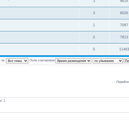
3
9614
3
8026
1
7097
2
7813
5
1146
 за:
Поле сортировки
Перейти
и: 1