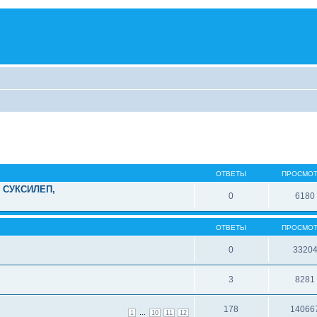
ОТВЕТЫ
ПРОСМО
, СУКСИЛЕП,
0
6180
ОТВЕТЫ
ПРОСМО
0
3320
3
8281
178
14066
...
1
10
11
12