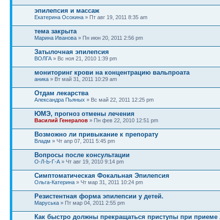
эпилепсия и массаж
Екатерина Осокина
» Пт авг 19, 2011 8:35 am
тема закрыта
Марина Иванова
» Пн июн 20, 2011 2:56 pm
Затылочная эпилепсия
ВОЛГА
» Вс ноя 21, 2010 1:39 pm
мониторинг крови на концентрацию вальпроата
аника
» Вт май 31, 2011 10:29 am
Отдам лекарства
Александра Пьяных
» Вс май 22, 2011 12:25 pm
ЮМЭ, прогноз отмены лечения
Василий Генералов
» Пн фев 22, 2010 12:51 pm
Возможно ли привыкание к препорату
Владм
» Чт апр 07, 2011 5:45 pm
Вопросы после консультации
О-Л-Ь-Г-А
» Чт авг 19, 2010 9:14 pm
Симптоматическая Фокальная Эпилепсия
Ольга-Катерина
» Чт мар 31, 2011 10:24 pm
Резистентная форма эпилепсии у детей.
Маруська
» Пт мар 04, 2011 2:55 pm
Как быстро должны прекращаться приступы при приеме 