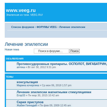
www.veeg.ru
Эпилепсия из тени. VEEG.RU!
Список форумов
‹
ФОРУМЫ VEEG
‹
Лечение эпилепсии
Лечение эпилепсии
Новая тема
ОБЪЯВЛЕНИЯ
Противосудорожные препараты. ОСПОЛОТ, ВИГАБАТРИН
аптека
» Вт окт 30, 2012 9:31 pm
ТЕМЫ
консультация
Марина кочергина
» Ср июн 06, 2018 1:57 pm
Лечение эпилепсии магнитными стимуляциями
Егор33
» Пн мар 30, 2015 10:42 am
Серия приступов
Жабин Геннадий
» Пн фев 09, 2009 12:45 am