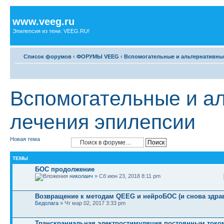
www.veeg.ru
Эпилепсия из тени. VEEG.RU!
Список форумов
‹
ФОРУМЫ VEEG
‹
Вспомогательные и альтернативны
Вспомогательные и а
лечения эпилепсии
Новая тема
ТЕМЫ
БОС продолжение
николаич
» Сб июн 23, 2018 8:11 pm
Возвращение к методам QEEG и нейроБОС (и снова здрав
Бедолага
» Чт мар 02, 2017 3:33 pm
Транскраниальная электростимуляция постоянным токо