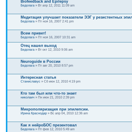
Biofeedback and Epilepsy
Бедолага
» Вт апр 12, 2011 11:09 am
Медитация улучшает показатели ЭЭГ у резистентных эпи
Бедолага
» Пт ноя 16, 2007 2:41 pm
Всем привет!
Бедолага
» Пт ноя 16, 2007 10:31 am
Отец нашел выход
Бедолага
» Вт окт 12, 2010 9:06 am
Neuroguide в России
Бедолага
» Пт авг 20, 2010 8:57 pm
Интересная статья
Станиславус
» Сб июн 12, 2010 4:19 pm
Кто там был или что-то знает
николаич
» Пн июн 21, 2010 2:39 pm
Микрополяризация при эпилепсии.
Ирина Краснодар
» Вс апр 04, 2010 12:36 am
Как я нейроБОС презентовал
Бедолага
» Пт фев 12, 2010 5:49 am