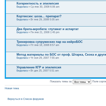
Когерентность и эпилепсия
Бедолага
» Ср янв 30, 2008 6:06 am
Кортексин: шоза... препарат?
Бедолага
» Вт янв 29, 2008 5:05 am
Два брата-акробата: глутамат и аспартат
Бедолага
» Пн янв 21, 2008 1:45 pm
Тренировка супружеских пар на нейроБОС
Бедолага
» Пт янв 18, 2008 8:57 am
Метод материалы по БОС от проф. Штарка, Скока и друг
Бедолага
» Чт ноя 29, 2007 7:55 am
Управление КГР и эпилепсия
Бедолага
» Вт дек 25, 2007 5:51 am
Показать темы за:
Поле сорт
Новая тема
Вернуться в Список форумов