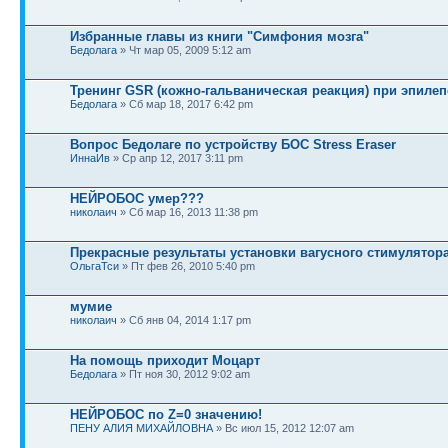
Избранные главы из книги "Симфония мозга"
Бедолага
» Чт мар 05, 2009 5:12 am
Тренинг GSR (кожно-гальваническая реакция) при эпиле
Бедолага
» Сб мар 18, 2017 6:42 pm
Вопрос Бедолаге по устройству БОС Stress Eraser
ИннаИв
» Ср апр 12, 2017 3:11 pm
НЕЙРОБОС умер???
николаич
» Сб мар 16, 2013 11:38 pm
Прекрасные результаты установки вагусного стимулятор
ОльгаТси
» Пт фев 26, 2010 5:40 pm
мумие
николаич
» Сб янв 04, 2014 1:17 pm
На помощь приходит Моцарт
Бедолага
» Пт ноя 30, 2012 9:02 am
НЕЙРОБОС по Z=0 значению!
ПЕНУ АЛИЯ МИХАЙЛОВНА
» Вс июл 15, 2012 12:07 am