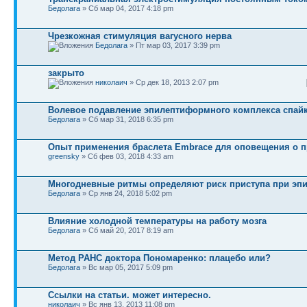
Бедолага
» Сб мар 04, 2017 4:18 pm
Чрезкожная стимуляция вагусного нерва
Бедолага
» Пт мар 03, 2017 3:39 pm
закрыто
николаич
» Ср дек 18, 2013 2:07 pm
Волевое подавление эпилептиформного комплекса спай
Бедолага
» Сб мар 31, 2018 6:35 pm
Опыт применения браслета Embrace для оповещения о п
greensky
» Сб фев 03, 2018 4:33 am
Многодневные ритмы определяют риск приступа при эп
Бедолага
» Ср янв 24, 2018 5:02 pm
Влияние холодной температуры на работу мозга
Бедолага
» Сб май 20, 2017 8:19 am
Метод РАНС доктора Пономаренко: плацебо или?
Бедолага
» Вс мар 05, 2017 5:09 pm
Ссылки на статьи. может интересно.
николаич
» Вс янв 13, 2013 11:08 pm