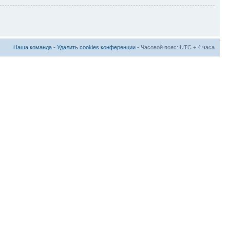
Наша команда
•
Удалить cookies конференции
• Часовой пояс: UTC + 4 часа