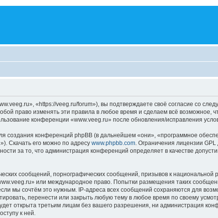
veeg.ru», «https://veeg.ru/forum»), вы подтверждаете своё согласие со сле
обой право изменять эти правила в любое время и сделаем всё возможное, ч
пользование конференции «www.veeg.ru» после обновления/исправления услов
я создания конференций phpBB (в дальнейшем «они», «программное обеспе
»). Скачать его можно по адресу
www.phpbb.com
. Ограничения лицензии GPL 
ности за то, что администрация конференций определяет в качестве допусти
ческих сообщений, порнографических сообщений, призывов к национальной р
«www.veeg.ru» или международное право. Попытки размещения таких сообщен
если мы сочтём это нужным. IP-адреса всех сообщений сохраняются для возм
ровать, перенести или закрыть любую тему в любое время по своему усмотр
удет открыта третьим лицам без вашего разрешения, ни администрация конф
оступу к ней.