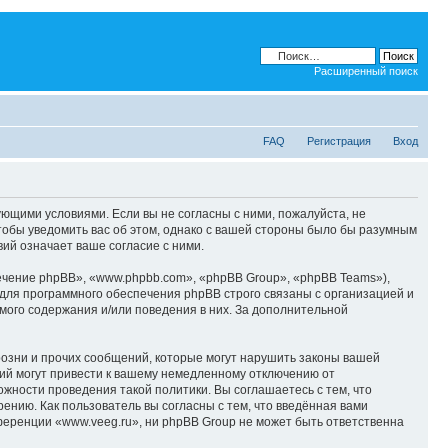
Расширенный поиск
FAQ
Регистрация
Вход
дующими условиями. Если вы не согласны с ними, пожалуйста, не
тобы уведомить вас об этом, однако с вашей стороны было бы разумным
ий означает ваше согласие с ними.
чение phpBB», «www.phpbb.com», «phpBB Group», «phpBB Teams»),
для программного обеспечения phpBB строго связаны с организацией и
мого содержания и/или поведения в них. За дополнительной
озни и прочих сообщений, которые могут нарушить законы вашей
ий могут привести к вашему немедленному отключению от
ожности проведения такой политики. Вы соглашаетесь с тем, что
ению. Как пользователь вы согласны с тем, что введённая вами
еренции «www.veeg.ru», ни phpBB Group не может быть ответственна