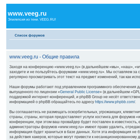
www.veeg.ru
Эпилепсия из тени. VEEG.RU!
Список форумов
www.veeg.ru - Общие правила
Заходя на конференцию «www.veeg.ru» (в дальнейшем «мы», «наш», «www.
заходите и не пользуйтесь форумами «www.veeg.ru». Мы оставляем за с
регулярно просматривать этот текст на предмет изменений, так как ис
Наши форумы работают под управлением программного обеспечения дл
выпущенного по лицензии «
General Public License
» (в дальнейшем «GPL
поддержкой интернет-конференций, и phpBB Group не несёт ответствен
информацией о phpBB обращайтесь по адресу
https://www.phpbb.com/
.
Вы соглашаетесь не размещать оскорбительных, угрожающих, клеветни
страны, страны, которая предоставляет услуги хостинга для форумов 
конференции, при этом ваш провайдер будет поставлен в известность, 
администраторы форумов «www.veeg.ru» имеют право удалить, отредакти
информация будет храниться в базе данных. Хотя эта информация не б
за действия хакеров, которые могут привести к несанкционированному д