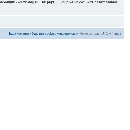
еренции «www.veeg.ru», ни phpBB Group не может быть ответственна
Наша команда
•
Удалить cookies конференции
• Часовой пояс: UTC + 4 часа