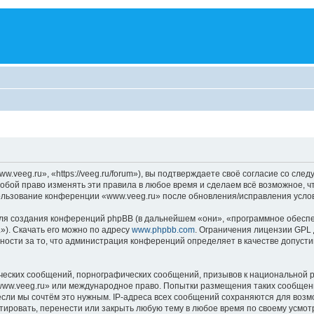
veeg.ru», «https://veeg.ru/forum»), вы подтверждаете своё согласие со сле
обой право изменять эти правила в любое время и сделаем всё возможное, ч
пользование конференции «www.veeg.ru» после обновления/исправления услов
я создания конференций phpBB (в дальнейшем «они», «программное обеспе
»). Скачать его можно по адресу
www.phpbb.com
. Ограничения лицензии GPL 
ности за то, что администрация конференций определяет в качестве допусти
ческих сообщений, порнографических сообщений, призывов к национальной р
«www.veeg.ru» или международное право. Попытки размещения таких сообщен
если мы сочтём это нужным. IP-адреса всех сообщений сохраняются для возм
ровать, перенести или закрыть любую тему в любое время по своему усмотр