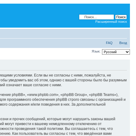
Расширенный поиск
FAQ
Вход
Язык:
дующими условиями. Если вы не согласны с ними, пожалуйста, не
тобы уведомить вас об этом, однако с вашей стороны было бы разумным
ий означает ваше согласие с ними.
чение phpBB», «www.phpbb.com», «phpBB Group», «phpBB Teams»),
для программного обеспечения phpBB строго связаны с организацией и
мого содержания и/или поведения в них. За дополнительной
озни и прочих сообщений, которые могут нарушить законы вашей
ий могут привести к вашему немедленному отключению от
ожности проведения такой политики. Вы соглашаетесь с тем, что
ению. Как пользователь вы согласны с тем, что введённая вами