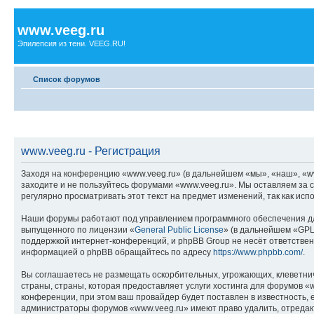
www.veeg.ru
Эпилепсия из тени. VEEG.RU!
Список форумов
www.veeg.ru - Регистрация
Заходя на конференцию «www.veeg.ru» (в дальнейшем «мы», «наш», «www.
заходите и не пользуйтесь форумами «www.veeg.ru». Мы оставляем за с
регулярно просматривать этот текст на предмет изменений, так как ис
Наши форумы работают под управлением программного обеспечения дл
выпущенного по лицензии «
General Public License
» (в дальнейшем «GPL
поддержкой интернет-конференций, и phpBB Group не несёт ответствен
информацией о phpBB обращайтесь по адресу
https://www.phpbb.com/
.
Вы соглашаетесь не размещать оскорбительных, угрожающих, клеветни
страны, страны, которая предоставляет услуги хостинга для форумов 
конференции, при этом ваш провайдер будет поставлен в известность, 
администраторы форумов «www.veeg.ru» имеют право удалить, отредакти