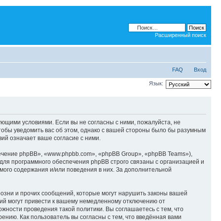
Расширенный поиск
FAQ
Вход
Язык:
дующими условиями. Если вы не согласны с ними, пожалуйста, не
тобы уведомить вас об этом, однако с вашей стороны было бы разумным
ий означает ваше согласие с ними.
чение phpBB», «www.phpbb.com», «phpBB Group», «phpBB Teams»),
для программного обеспечения phpBB строго связаны с организацией и
мого содержания и/или поведения в них. За дополнительной
озни и прочих сообщений, которые могут нарушить законы вашей
ий могут привести к вашему немедленному отключению от
ожности проведения такой политики. Вы соглашаетесь с тем, что
ению. Как пользователь вы согласны с тем, что введённая вами