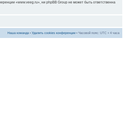
еренции «www.veeg.ru», ни phpBB Group не может быть ответственна
Наша команда
•
Удалить cookies конференции
• Часовой пояс: UTC + 4 часа