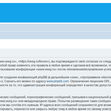
veeg.ru», «https://veeg.ru/forum»), вы подтверждаете своё согласие со сле
обой право изменять эти правила в любое время и сделаем всё возможное, ч
пользование конференции «www.veeg.ru» после обновления/исправления услов
я создания конференций phpBB (в дальнейшем «они», «программное обеспе
»). Скачать его можно по адресу
www.phpbb.com
. Ограничения лицензии GPL 
ности за то, что администрация конференций определяет в качестве допусти
ческих сообщений, порнографических сообщений, призывов к национальной р
«www.veeg.ru» или международное право. Попытки размещения таких сообщен
если мы сочтём это нужным. IP-адреса всех сообщений сохраняются для возм
ровать, перенести или закрыть любую тему в любое время по своему усмотр