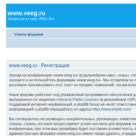
www.veeg.ru
Эпилепсия из тени. VEEG.RU!
Список форумов
www.veeg.ru - Регистрация
Заходя на конференцию «www.veeg.ru» (в дальнейшем «мы», «наш», «www.
заходите и не пользуйтесь форумами «www.veeg.ru». Мы оставляем за с
регулярно просматривать этот текст на предмет изменений, так как ис
Наши форумы работают под управлением программного обеспечения дл
выпущенного по лицензии «
General Public License
» (в дальнейшем «GPL
поддержкой интернет-конференций, и phpBB Group не несёт ответствен
информацией о phpBB обращайтесь по адресу
https://www.phpbb.com/
.
Вы соглашаетесь не размещать оскорбительных, угрожающих, клеветни
страны, страны, которая предоставляет услуги хостинга для форумов 
конференции, при этом ваш провайдер будет поставлен в известность, 
администраторы форумов «www.veeg.ru» имеют право удалить, отредакти