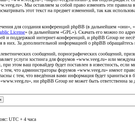
w.veeg.ru». Мы оставляем за собой право изменять эти правила в
сматривать этот текст на предмет изменений, так как использо
чения для создания конференций phpBB (в дальнейшем «они», 
ublic License
» (в дальнейшем «GPL»). Скачать его можно по адр
ей и поддержкой интернет-конференций, и phpBB Group не несёт
ия в них. За дополнительной информацией о phpBB обращайтесь
клеветнических сообщений, порнографических сообщений, приз
тавляет услуги хостинга для форумов «www.veeg.ru» или между
при этом ваш провайдер будет поставлен в известность, если м
 с тем, что администраторы форумов «www.veeg.ru» имеют право
ласны с тем, что введённая вами информация будет храниться в 
www.veeg.ru», ни phpBB Group не может быть ответственна за д
ояс: UTC + 4 часа