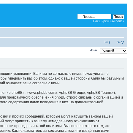
Расширенный поиск
FAQ
Вход
Язык:
дующими условиями. Если вы не согласны с ними, пожалуйста, не
тобы уведомить вас об этом, однако с вашей стороны было бы разумным
ий означает ваше согласие с ними.
чение phpBB», «www.phpbb.com», «phpBB Group», «phpBB Teams»),
для программного обеспечения phpBB строго связаны с организацией и
мого содержания и/или поведения в них. За дополнительной
озни и прочих сообщений, которые могут нарушить законы вашей
ий могут привести к вашему немедленному отключению от
ожности проведения такой политики. Вы соглашаетесь с тем, что
ению. Как пользователь вы согласны с тем, что введённая вами