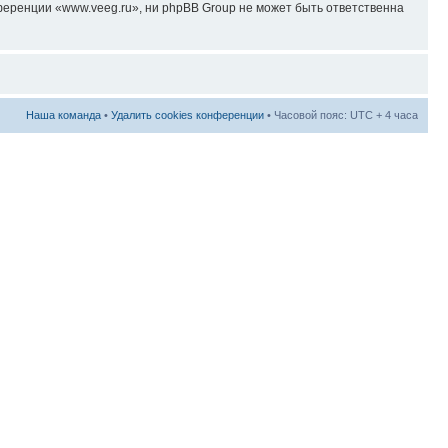
еренции «www.veeg.ru», ни phpBB Group не может быть ответственна
Наша команда
•
Удалить cookies конференции
• Часовой пояс: UTC + 4 часа