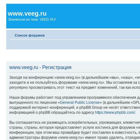
www.veeg.ru
Эпилепсия из тени. VEEG.RU!
Список форумов
www.veeg.ru - Регистрация
Заходя на конференцию «www.veeg.ru» (в дальнейшем «мы», «наш», «www.
заходите и не пользуйтесь форумами «www.veeg.ru». Мы оставляем за с
регулярно просматривать этот текст на предмет изменений, так как ис
Наши форумы работают под управлением программного обеспечения дл
выпущенного по лицензии «
General Public License
» (в дальнейшем «GPL
поддержкой интернет-конференций, и phpBB Group не несёт ответствен
информацией о phpBB обращайтесь по адресу
https://www.phpbb.com/
.
Вы соглашаетесь не размещать оскорбительных, угрожающих, клеветни
страны, страны, которая предоставляет услуги хостинга для форумов 
конференции, при этом ваш провайдер будет поставлен в известность, 
администраторы форумов «www.veeg.ru» имеют право удалить, отредакти