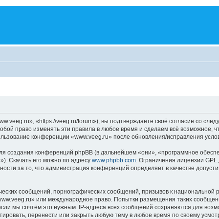
veeg.ru», «https://veeg.ru/forum»), вы подтверждаете своё согласие со сле
обой право изменять эти правила в любое время и сделаем всё возможное, ч
пользование конференции «www.veeg.ru» после обновления/исправления услов
я создания конференций phpBB (в дальнейшем «они», «программное обеспе
»). Скачать его можно по адресу
www.phpbb.com
. Ограничения лицензии GPL 
ности за то, что администрация конференций определяет в качестве допусти
ческих сообщений, порнографических сообщений, призывов к национальной р
«www.veeg.ru» или международное право. Попытки размещения таких сообщен
если мы сочтём это нужным. IP-адреса всех сообщений сохраняются для возм
ровать, перенести или закрыть любую тему в любое время по своему усмотр