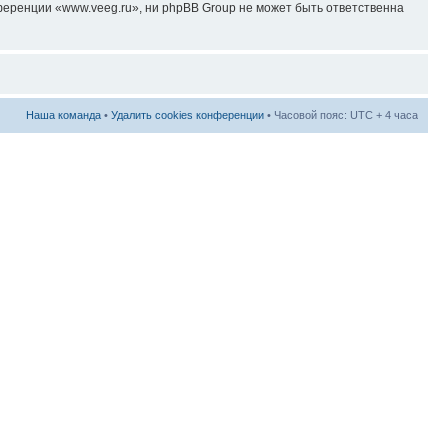
еренции «www.veeg.ru», ни phpBB Group не может быть ответственна
Наша команда
•
Удалить cookies конференции
• Часовой пояс: UTC + 4 часа