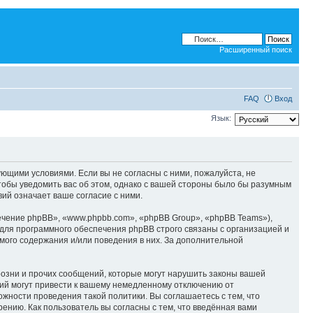
Расширенный поиск
FAQ
Вход
Язык:
дующими условиями. Если вы не согласны с ними, пожалуйста, не
тобы уведомить вас об этом, однако с вашей стороны было бы разумным
ий означает ваше согласие с ними.
чение phpBB», «www.phpbb.com», «phpBB Group», «phpBB Teams»),
для программного обеспечения phpBB строго связаны с организацией и
мого содержания и/или поведения в них. За дополнительной
озни и прочих сообщений, которые могут нарушить законы вашей
ий могут привести к вашему немедленному отключению от
ожности проведения такой политики. Вы соглашаетесь с тем, что
ению. Как пользователь вы согласны с тем, что введённая вами