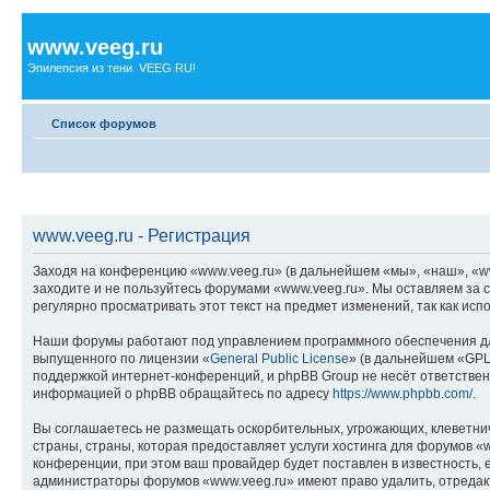
www.veeg.ru
Эпилепсия из тени. VEEG.RU!
Список форумов
www.veeg.ru - Регистрация
Заходя на конференцию «www.veeg.ru» (в дальнейшем «мы», «наш», «www.
заходите и не пользуйтесь форумами «www.veeg.ru». Мы оставляем за с
регулярно просматривать этот текст на предмет изменений, так как ис
Наши форумы работают под управлением программного обеспечения дл
выпущенного по лицензии «
General Public License
» (в дальнейшем «GPL
поддержкой интернет-конференций, и phpBB Group не несёт ответствен
информацией о phpBB обращайтесь по адресу
https://www.phpbb.com/
.
Вы соглашаетесь не размещать оскорбительных, угрожающих, клеветни
страны, страны, которая предоставляет услуги хостинга для форумов 
конференции, при этом ваш провайдер будет поставлен в известность, 
администраторы форумов «www.veeg.ru» имеют право удалить, отредакти