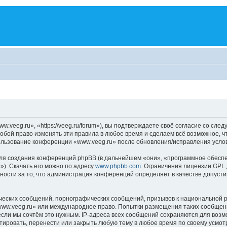
veeg.ru», «https://veeg.ru/forum»), вы подтверждаете своё согласие со сле
обой право изменять эти правила в любое время и сделаем всё возможное, ч
пользование конференции «www.veeg.ru» после обновления/исправления услов
я создания конференций phpBB (в дальнейшем «они», «программное обеспе
»). Скачать его можно по адресу
www.phpbb.com
. Ограничения лицензии GPL 
ности за то, что администрация конференций определяет в качестве допусти
ческих сообщений, порнографических сообщений, призывов к национальной р
«www.veeg.ru» или международное право. Попытки размещения таких сообщен
если мы сочтём это нужным. IP-адреса всех сообщений сохраняются для возм
ровать, перенести или закрыть любую тему в любое время по своему усмотр