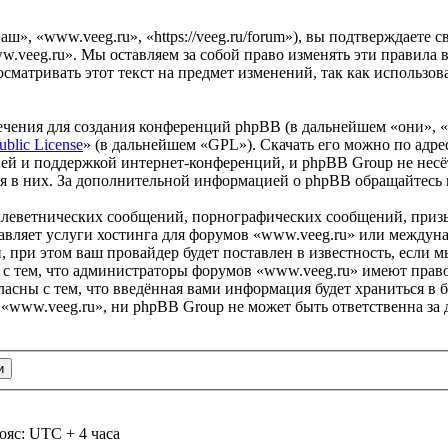
», «www.veeg.ru», «https://veeg.ru/forum»), вы подтверждаете 
w.veeg.ru». Мы оставляем за собой право изменять эти правила в
сматривать этот текст на предмет изменений, так как использо
чения для создания конференций phpBB (в дальнейшем «они», 
ublic License
» (в дальнейшем «GPL»). Скачать его можно по адр
ей и поддержкой интернет-конференций, и phpBB Group не несёт
ия в них. За дополнительной информацией о phpBB обращайтесь
клеветнических сообщений, порнографических сообщений, приз
тавляет услуги хостинга для форумов «www.veeg.ru» или между
при этом ваш провайдер будет поставлен в известность, если м
 с тем, что администраторы форумов «www.veeg.ru» имеют право
ласны с тем, что введённая вами информация будет храниться в 
www.veeg.ru», ни phpBB Group не может быть ответственна за д
ояс: UTC + 4 часа