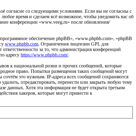
своё согласие со следующими условиями. Если вы не согласны с
 любое время и сделаем всё возможное, чтобы уведомить вас об
вание конференции «www.veeg.ru» после обновления/
«программное обеспечение phpBB», «www.phpbb.com», «phpBB
есу
www.phpbb.com
. Ограничения лицензии GPL для
 ответственности за то, что администрация конференций
 по адресу
https://www.phpbb.com/
.
ывов к национальной розни и прочих сообщений, которые
народное право. Попытки размещения таких сообщений могут
ы сочтём это нужным. IP-адреса всех сообщений сохраняются
 удалить, отредактировать, перенести или закрыть любую тему
базе данных. Хотя эта информация не будет открыта третьим
ействия хакеров, которые могут привести к