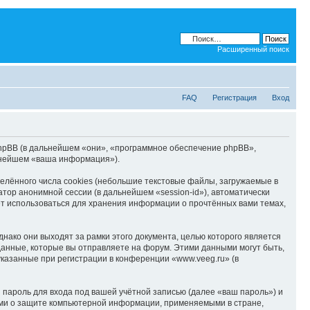
Расширенный поиск
FAQ
Регистрация
Вход
и phpBB (в дальнейшем «они», «программное обеспечение phpBB»,
ьнейшем «ваша информация»).
лённого числа cookies (небольшие текстовые файлы, загружаемые в
тор анонимной сессии (в дальнейшем «session-id»), автоматически
ет использоваться для хранения информации о прочтённых вами темах,
ако они выходят за рамки этого документа, целью которого является
нные, которые вы отправляете на форум. Этими данными могут быть,
казанные при регистрации в конференции «www.veeg.ru» (в
пароль для входа под вашей учётной записью (далее «ваш пароль») и
ами о защите компьютерной информации, применяемыми в стране,