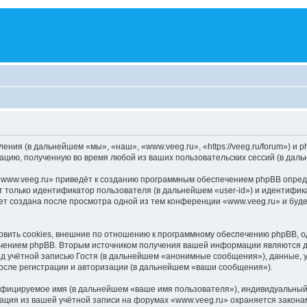
ления (в дальнейшем «мы», «наш», «www.veeg.ru», «https://veeg.ru/forum») 
цию, полученную во время любой из ваших пользовательских сессий (в дал
www.veeg.ru» приведёт к созданию программным обеспечением phpBB опреде
 только идентификатор пользователя (в дальнейшем «user-id») и идентифика
т создана после просмотра одной из тем конференции «www.veeg.ru» и буд
вить cookies, внешние по отношению к программному обеспечению phpBB, одн
чением phpBB. Вторым источником получения вашей информации являются да
 учётной записью Гостя (в дальнейшем «анонимные сообщения»), данные, у
осле регистрации и авторизации (в дальнейшем «ваши сообщения»).
ифицируемое имя (в дальнейшем «ваше имя пользователя»), индивидуальный 
мация из вашей учётной записи на форумах «www.veeg.ru» охраняется закон