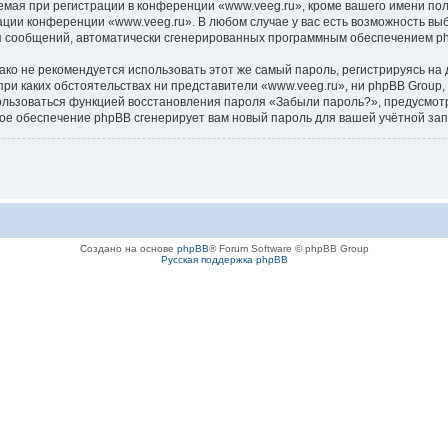
ая при регистрации в конференции «www.veeg.ru», кроме вашего имени польз
ации конференции «www.veeg.ru». В любом случае у вас есть возможность вы
ения сообщений, автоматически сгенерированных программным обеспечением p
 не рекомендуется использовать этот же самый пароль, регистрируясь на д
 при каких обстоятельствах ни представители «www.veeg.ru», ни phpBB Group,
спользоваться функцией восстановления пароля «Забыли пароль?», предусм
ное обеспечение phpBB сгенерирует вам новый пароль для вашей учётной зап
Создано на основе
phpBB
® Forum Software © phpBB Group
Русская поддержка phpBB