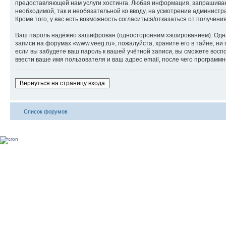
предоставляющей нам услуги хостинга. Любая информация, запрашиваем
необходимой, так и необязательной ко вводу, на усмотрение администр
Кроме того, у вас есть возможность согласиться/отказаться от получ
Ваш пароль надёжно зашифрован (односторонним хэшированием). Однако
записи на форумах «www.veeg.ru», пожалуйста, храните его в тайне, ни
если вы забудете ваш пароль к вашей учётной записи, вы сможете во
ввести ваше имя пользователя и ваш адрес email, после чего программ
Вернуться на страницу входа
Список форумов