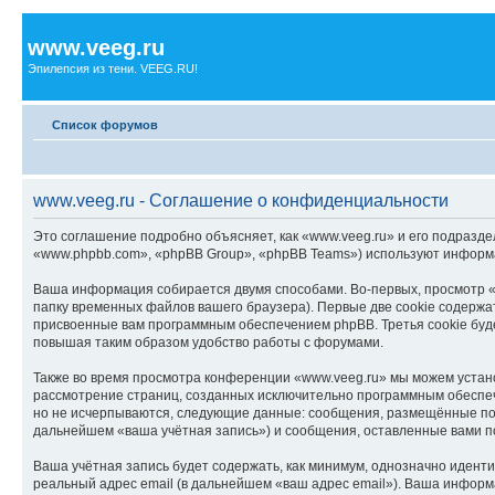
www.veeg.ru
Эпилепсия из тени. VEEG.RU!
Список форумов
www.veeg.ru - Соглашение о конфиденциальности
Это соглашение подробно объясняет, как «www.veeg.ru» и его подразде
«www.phpbb.com», «phpBB Group», «phpBB Teams») используют информа
Ваша информация собирается двумя способами. Во-первых, просмотр «
папку временных файлов вашего браузера). Первые две cookie содержат
присвоенные вам программным обеспечением phpBB. Третья cookie буде
повышая таким образом удобство работы с форумами.
Также во время просмотра конференции «www.veeg.ru» мы можем устано
рассмотрение страниц, созданных исключительно программным обеспе
но не исчерпываются, следующие данные: сообщения, размещённые под
дальнейшем «ваша учётная запись») и сообщения, оставленные вами п
Ваша учётная запись будет содержать, как минимум, однозначно идент
реальный адрес email (в дальнейшем «ваш адрес email»). Ваша инфор