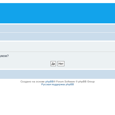
румом?
Создано на основе
phpBB
® Forum Software © phpBB Group
Русская поддержка phpBB