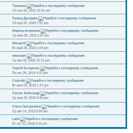
Танюшка
Сб сен 19, 2015 11:01 am
Галина Дроздова
Сб апр 25, 2020 7:51 pm
Марина кочергина
Ср июн 06, 2018 1:57 pm
МихаилS
Вт май 26, 2020 1:04 pm
николаич
Ср авг 05, 2020 10:13 pm
Сергей Кучеренко
Пн окт 26, 2015 4:37 pm
Спасибо
Вт июл 03, 2018 1:27 pm
Сагель Александр
Ср янв 29, 2020 8:34 pm
Ольга Григорьевна
Ср авг 14, 2013 6:04 am
Lada
Вт окт 23, 2018 5:15 pm