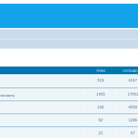
ТЕМЫ
СООБЩЕ
519
4167
1455
1705
Олеговичу
130
4559
92
1286
22
57