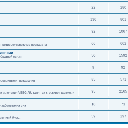
22
280
136
801
92
1067
66
662
 противосудорожные препараты
илепсии
50
1592
обратной связи
9
92
85
571
ероприятиях, пожелания
95
2165
 и лечения VEEG.RU (для тех кто живет далеко, и
10
73
е заболевания сна
59
297
личный блог...