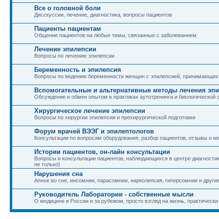
Все о головной боли
Дисскуссии, лечение, диагностика, вопросы пациентов
Пациенты пациентам
Общение пациентов на любые темы, связанные с заболеванием
Лечение эпилепсии
Вопросы по лечению эпилепсии
Беременность и эпилепсия
Вопросы по ведению беременности женщин с эпилепсией, принимающих
Вспомогательные и альтернативные методы лечения эп
Обсуждение и обмен опытом в практиках аутотренинга и биологической 
Хирургическое лечение эпилепсии
Вопросы по хирургии эпилепсии и прехирургической подготовке
Форум врачей ВЭЭГ и эпилептологов
Консультации по вопросам оборудования, разбор пациентов, отзывы о м
Истории пациентов, он-лайн консультации
Вопросы и консультации пациентов, наблюдающихся в центре диагностики
не только)
Нарушения сна
Апное во сне, инсомнии, парасомнии, нарколепсия, гиперсомнии и други
Руководитель Лаборатории - собственные мысли
О медицине в России и за рубежом, просто взгляд на жизнь, практически 