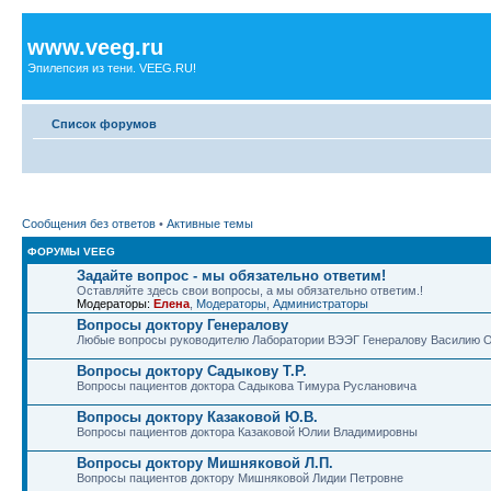
www.veeg.ru
Эпилепсия из тени. VEEG.RU!
Список форумов
Сообщения без ответов
•
Активные темы
ФОРУМЫ VEEG
Задайте вопрос - мы обязательно ответим!
Оставляйте здесь свои вопросы, а мы обязательно ответим.!
Модераторы:
Елена
,
Модераторы
,
Администраторы
Вопросы доктору Генералову
Любые вопросы руководителю Лаборатории ВЭЭГ Генералову Василию 
Вопросы доктору Садыкову Т.Р.
Вопросы пациентов доктора Садыкова Тимура Руслановича
Вопросы доктору Казаковой Ю.В.
Вопросы пациентов доктора Казаковой Юлии Владимировны
Вопросы доктору Мишняковой Л.П.
Вопросы пациентов доктору Мишняковой Лидии Петровне