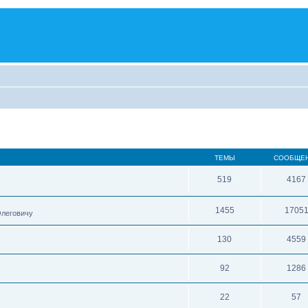
ТЕМЫ
СООБЩЕ
519
4167
1455
1705
Олеговичу
130
4559
92
1286
22
57