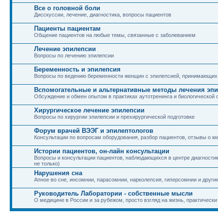
Все о головной боли
Дисскуссии, лечение, диагностика, вопросы пациентов
Пациенты пациентам
Общение пациентов на любые темы, связанные с заболеванием
Лечение эпилепсии
Вопросы по лечению эпилепсии
Беременность и эпилепсия
Вопросы по ведению беременности женщин с эпилепсией, принимающих
Вспомогательные и альтернативные методы лечения эп
Обсуждение и обмен опытом в практиках аутотренинга и биологической 
Хирургическое лечение эпилепсии
Вопросы по хирургии эпилепсии и прехирургической подготовке
Форум врачей ВЭЭГ и эпилептологов
Консультации по вопросам оборудования, разбор пациентов, отзывы о м
Истории пациентов, он-лайн консультации
Вопросы и консультации пациентов, наблюдающихся в центре диагностики
не только)
Нарушения сна
Апное во сне, инсомнии, парасомнии, нарколепсия, гиперсомнии и други
Руководитель Лаборатории - собственные мысли
О медицине в России и за рубежом, просто взгляд на жизнь, практически 