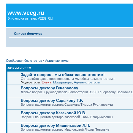
www.veeg.ru
Эпилепсия из тени. VEEG.RU!
Список форумов
Сообщения без ответов
•
Активные темы
ФОРУМЫ VEEG
Задайте вопрос - мы обязательно ответим!
Оставляйте здесь свои вопросы, а мы обязательно ответим.!
Модераторы:
Елена
,
Модераторы
,
Администраторы
Вопросы доктору Генералову
Любые вопросы руководителю Лаборатории ВЭЭГ Генералову Василию 
Вопросы доктору Садыкову Т.Р.
Вопросы пациентов доктора Садыкова Тимура Руслановича
Вопросы доктору Казаковой Ю.В.
Вопросы пациентов доктора Казаковой Юлии Владимировны
Вопросы доктору Мишняковой Л.П.
Вопросы пациентов доктору Мишняковой Лидии Петровне