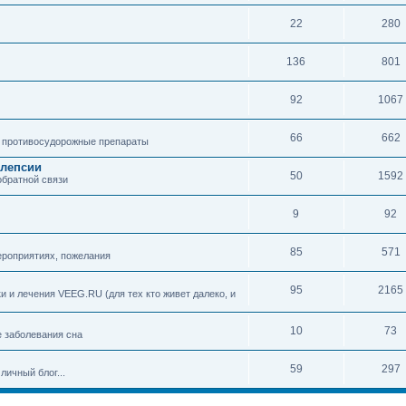
22
280
136
801
92
1067
66
662
 противосудорожные препараты
илепсии
50
1592
обратной связи
9
92
85
571
ероприятиях, пожелания
95
2165
 и лечения VEEG.RU (для тех кто живет далеко, и
10
73
е заболевания сна
59
297
личный блог...