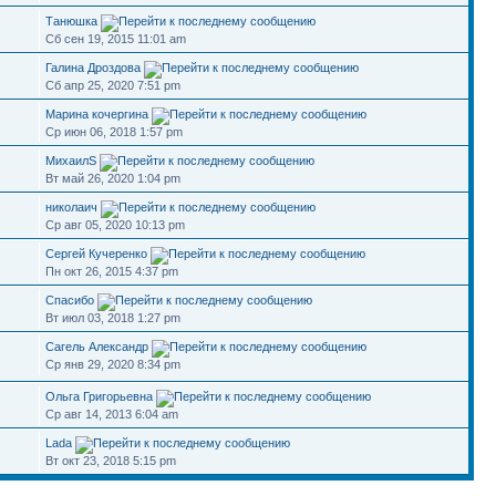
Танюшка
Сб сен 19, 2015 11:01 am
Галина Дроздова
Сб апр 25, 2020 7:51 pm
Марина кочергина
Ср июн 06, 2018 1:57 pm
МихаилS
Вт май 26, 2020 1:04 pm
николаич
Ср авг 05, 2020 10:13 pm
Сергей Кучеренко
Пн окт 26, 2015 4:37 pm
Спасибо
Вт июл 03, 2018 1:27 pm
Сагель Александр
Ср янв 29, 2020 8:34 pm
Ольга Григорьевна
Ср авг 14, 2013 6:04 am
Lada
Вт окт 23, 2018 5:15 pm