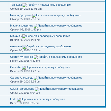
Танюшка
Сб сен 19, 2015 11:01 am
Галина Дроздова
Сб апр 25, 2020 7:51 pm
Марина кочергина
Ср июн 06, 2018 1:57 pm
МихаилS
Вт май 26, 2020 1:04 pm
николаич
Ср авг 05, 2020 10:13 pm
Сергей Кучеренко
Пн окт 26, 2015 4:37 pm
Спасибо
Вт июл 03, 2018 1:27 pm
Сагель Александр
Ср янв 29, 2020 8:34 pm
Ольга Григорьевна
Ср авг 14, 2013 6:04 am
Lada
Вт окт 23, 2018 5:15 pm