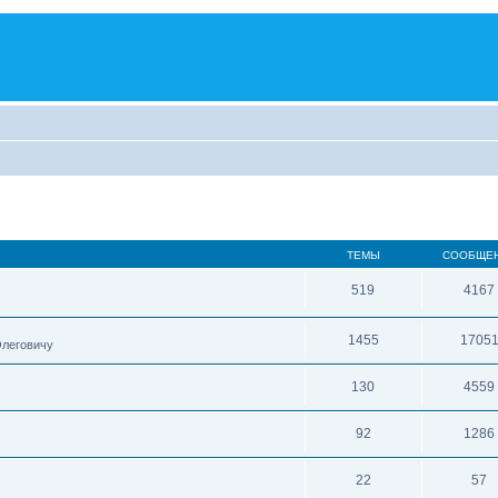
ТЕМЫ
СООБЩЕ
519
4167
1455
1705
Олеговичу
130
4559
92
1286
22
57