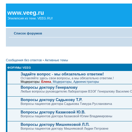
www.veeg.ru
Эпилепсия из тени. VEEG.RU!
Список форумов
Сообщения без ответов
•
Активные темы
ФОРУМЫ VEEG
Задайте вопрос - мы обязательно ответим!
Оставляйте здесь свои вопросы, а мы обязательно ответим.!
Модераторы:
Елена
,
Модераторы
,
Администраторы
Вопросы доктору Генералову
Любые вопросы руководителю Лаборатории ВЭЭГ Генералову Василию 
Вопросы доктору Садыкову Т.Р.
Вопросы пациентов доктора Садыкова Тимура Руслановича
Вопросы доктору Казаковой Ю.В.
Вопросы пациентов доктора Казаковой Юлии Владимировны
Вопросы доктору Мишняковой Л.П.
Вопросы пациентов доктору Мишняковой Лидии Петровне