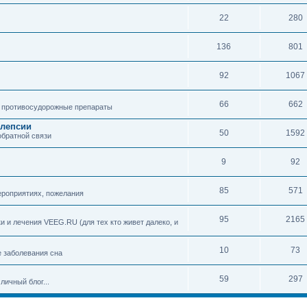
22
280
136
801
92
1067
66
662
 противосудорожные препараты
илепсии
50
1592
обратной связи
9
92
85
571
ероприятиях, пожелания
95
2165
 и лечения VEEG.RU (для тех кто живет далеко, и
10
73
е заболевания сна
59
297
личный блог...