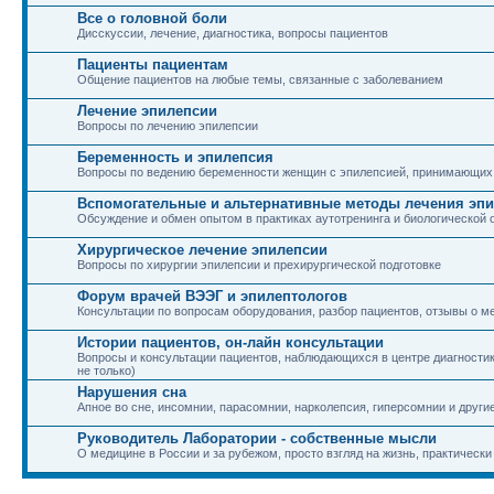
Все о головной боли
Дисскуссии, лечение, диагностика, вопросы пациентов
Пациенты пациентам
Общение пациентов на любые темы, связанные с заболеванием
Лечение эпилепсии
Вопросы по лечению эпилепсии
Беременность и эпилепсия
Вопросы по ведению беременности женщин с эпилепсией, принимающих
Вспомогательные и альтернативные методы лечения эп
Обсуждение и обмен опытом в практиках аутотренинга и биологической 
Хирургическое лечение эпилепсии
Вопросы по хирургии эпилепсии и прехирургической подготовке
Форум врачей ВЭЭГ и эпилептологов
Консультации по вопросам оборудования, разбор пациентов, отзывы о м
Истории пациентов, он-лайн консультации
Вопросы и консультации пациентов, наблюдающихся в центре диагностики
не только)
Нарушения сна
Апное во сне, инсомнии, парасомнии, нарколепсия, гиперсомнии и други
Руководитель Лаборатории - собственные мысли
О медицине в России и за рубежом, просто взгляд на жизнь, практически 