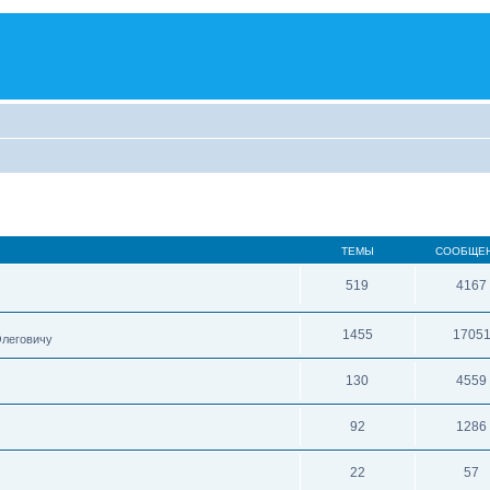
ТЕМЫ
СООБЩЕ
519
4167
1455
1705
Олеговичу
130
4559
92
1286
22
57