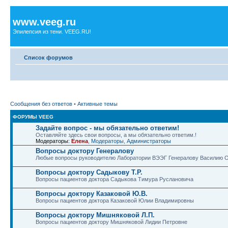
www.veeg.ru
Эпилепсия из тени. VEEG.RU!
Список форумов
Сообщения без ответов
•
Активные темы
ФОРУМЫ VEEG
Задайте вопрос - мы обязательно ответим!
Оставляйте здесь свои вопросы, а мы обязательно ответим.!
Модераторы:
Елена
,
Модераторы
,
Администраторы
Вопросы доктору Генералову
Любые вопросы руководителю Лаборатории ВЭЭГ Генералову Василию 
Вопросы доктору Садыкову Т.Р.
Вопросы пациентов доктора Садыкова Тимура Руслановича
Вопросы доктору Казаковой Ю.В.
Вопросы пациентов доктора Казаковой Юлии Владимировны
Вопросы доктору Мишняковой Л.П.
Вопросы пациентов доктору Мишняковой Лидии Петровне