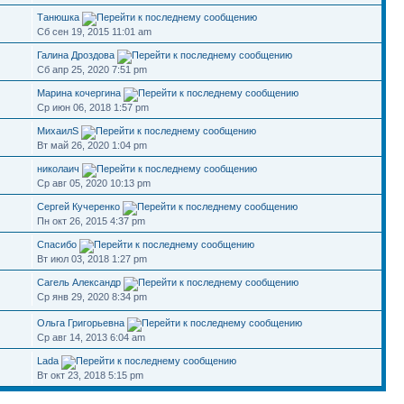
Танюшка
Сб сен 19, 2015 11:01 am
Галина Дроздова
Сб апр 25, 2020 7:51 pm
Марина кочергина
Ср июн 06, 2018 1:57 pm
МихаилS
Вт май 26, 2020 1:04 pm
николаич
Ср авг 05, 2020 10:13 pm
Сергей Кучеренко
Пн окт 26, 2015 4:37 pm
Спасибо
Вт июл 03, 2018 1:27 pm
Сагель Александр
Ср янв 29, 2020 8:34 pm
Ольга Григорьевна
Ср авг 14, 2013 6:04 am
Lada
Вт окт 23, 2018 5:15 pm