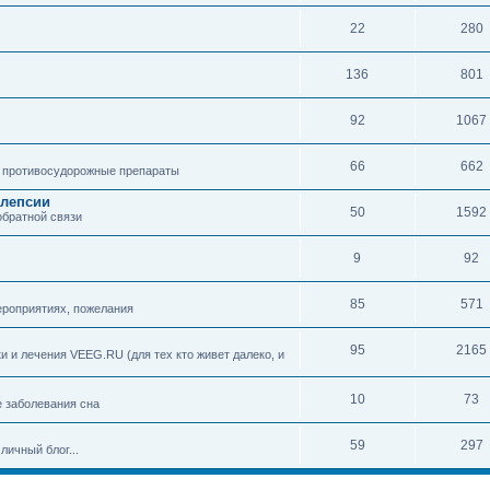
22
280
136
801
92
1067
66
662
 противосудорожные препараты
илепсии
50
1592
обратной связи
9
92
85
571
ероприятиях, пожелания
95
2165
 и лечения VEEG.RU (для тех кто живет далеко, и
10
73
е заболевания сна
59
297
личный блог...