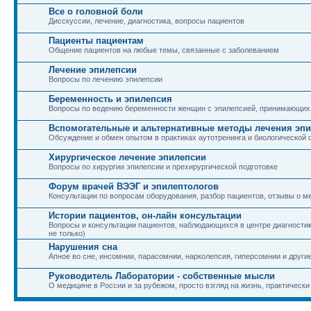
Все о головной боли
Дисскуссии, лечение, диагностика, вопросы пациентов
Пациенты пациентам
Общение пациентов на любые темы, связанные с заболеванием
Лечение эпилепсии
Вопросы по лечению эпилепсии
Беременность и эпилепсия
Вопросы по ведению беременности женщин с эпилепсией, принимающих
Вспомогательные и альтернативные методы лечения эп
Обсуждение и обмен опытом в практиках аутотренинга и биологической 
Хирургическое лечение эпилепсии
Вопросы по хирургии эпилепсии и прехирургической подготовке
Форум врачей ВЭЭГ и эпилептологов
Консультации по вопросам оборудования, разбор пациентов, отзывы о м
Истории пациентов, он-лайн консультации
Вопросы и консультации пациентов, наблюдающихся в центре диагностики
не только)
Нарушения сна
Апное во сне, инсомнии, парасомнии, нарколепсия, гиперсомнии и други
Руководитель Лаборатории - собственные мысли
О медицине в России и за рубежом, просто взгляд на жизнь, практически 