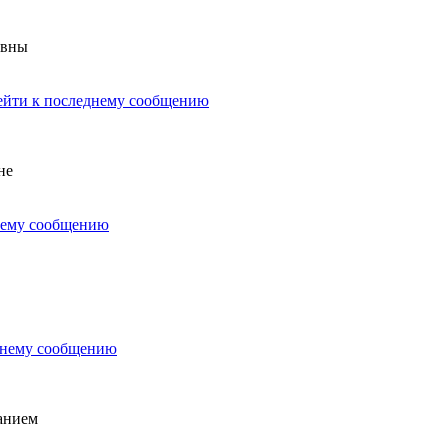
овны
не
анием