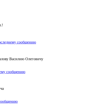
.!
алову Василию Олеговичу
ича