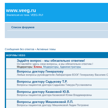
www.veeg.ru
Эпилепсия из тени. VEEG.RU!
Список форумов
Сообщения без ответов
•
Активные темы
ФОРУМЫ VEEG
Задайте вопрос - мы обязательно ответим!
Оставляйте здесь свои вопросы, а мы обязательно ответим.!
Модераторы:
Елена
,
Модераторы
,
Администраторы
Вопросы доктору Генералову
Любые вопросы руководителю Лаборатории ВЭЭГ Генералову Василию 
Вопросы доктору Садыкову Т.Р.
Вопросы пациентов доктора Садыкова Тимура Руслановича
Вопросы доктору Казаковой Ю.В.
Вопросы пациентов доктора Казаковой Юлии Владимировны
Вопросы доктору Мишняковой Л.П.
Вопросы пациентов доктору Мишняковой Лидии Петровне