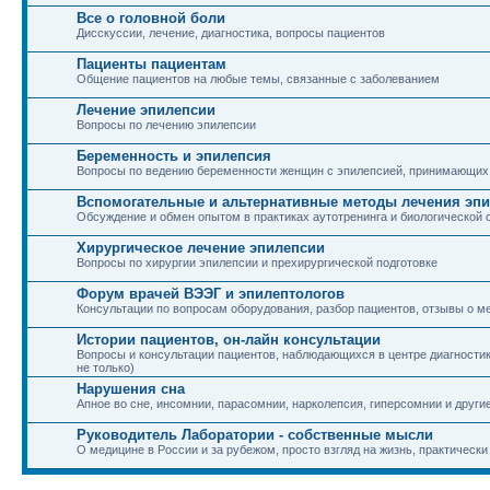
Все о головной боли
Дисскуссии, лечение, диагностика, вопросы пациентов
Пациенты пациентам
Общение пациентов на любые темы, связанные с заболеванием
Лечение эпилепсии
Вопросы по лечению эпилепсии
Беременность и эпилепсия
Вопросы по ведению беременности женщин с эпилепсией, принимающих
Вспомогательные и альтернативные методы лечения эп
Обсуждение и обмен опытом в практиках аутотренинга и биологической 
Хирургическое лечение эпилепсии
Вопросы по хирургии эпилепсии и прехирургической подготовке
Форум врачей ВЭЭГ и эпилептологов
Консультации по вопросам оборудования, разбор пациентов, отзывы о м
Истории пациентов, он-лайн консультации
Вопросы и консультации пациентов, наблюдающихся в центре диагностики
не только)
Нарушения сна
Апное во сне, инсомнии, парасомнии, нарколепсия, гиперсомнии и други
Руководитель Лаборатории - собственные мысли
О медицине в России и за рубежом, просто взгляд на жизнь, практически 