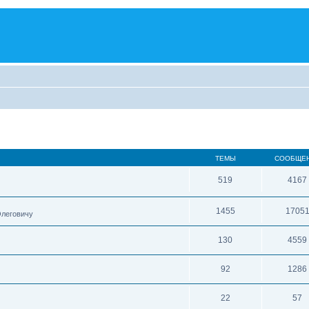
ТЕМЫ
СООБЩЕ
519
4167
1455
1705
Олеговичу
130
4559
92
1286
22
57