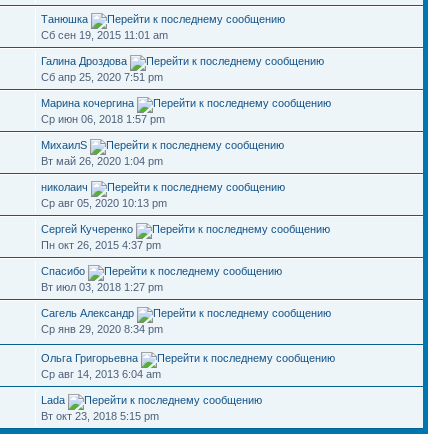
Танюшка
Сб сен 19, 2015 11:01 am
Галина Дроздова
Сб апр 25, 2020 7:51 pm
Марина кочергина
Ср июн 06, 2018 1:57 pm
МихаилS
Вт май 26, 2020 1:04 pm
николаич
Ср авг 05, 2020 10:13 pm
Сергей Кучеренко
Пн окт 26, 2015 4:37 pm
Спасибо
Вт июл 03, 2018 1:27 pm
Сагель Александр
Ср янв 29, 2020 8:34 pm
Ольга Григорьевна
Ср авг 14, 2013 6:04 am
Lada
Вт окт 23, 2018 5:15 pm