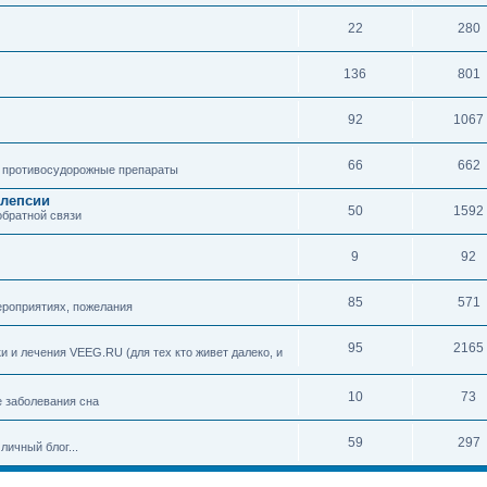
22
280
136
801
92
1067
66
662
 противосудорожные препараты
илепсии
50
1592
обратной связи
9
92
85
571
ероприятиях, пожелания
95
2165
 и лечения VEEG.RU (для тех кто живет далеко, и
10
73
е заболевания сна
59
297
личный блог...