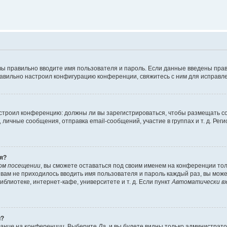
вы правильно вводите имя пользователя и пароль. Если данные введены прав
равильно настроил конфигурацию конференции, свяжитесь с ним для исправле
 настроил конференцию: должны ли вы зарегистрироваться, чтобы размещать 
чные сообщения, отправка email-сообщений, участие в группах и т. д. Регис
я?
ом посещении
, вы сможете оставаться под своим именем на конференции тол
ы вам не приходилось вводить имя пользователя и пароль каждый раз, вы мож
блиотеке, интернет-кафе, университете и т. д. Если пункт
Автоматически вх
й?
ание на конференции
. Выберите
Да
, и вы будете видны только администрат