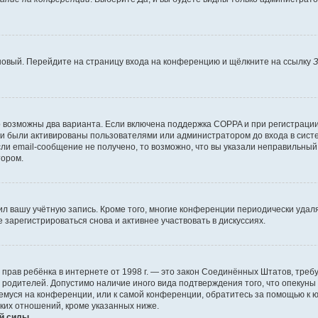
 новый. Перейдите на страницу входа на конференцию и щёлкните на ссылку
З
о возможны два варианта. Если включена поддержка COPPA и при регистрации 
и были активированы пользователями или администратором до входа в систе
и email-сообщение не получено, то возможно, что вы указали неправильный 
тором.
ил вашу учётную запись. Кроме того, многие конференции периодически уда
зарегистрироваться снова и активнее участвовать в дискуссиях.
тных прав ребёнка в интернете от 1998 г. — это закон Соединённых Штатов, т
е родителей. Допустимо наличие иного вида подтверждения того, что опек
ющемуся на конференции, или к самой конференции, обратитесь за помощью к 
ких отношений, кроме указанных ниже.
й силы.