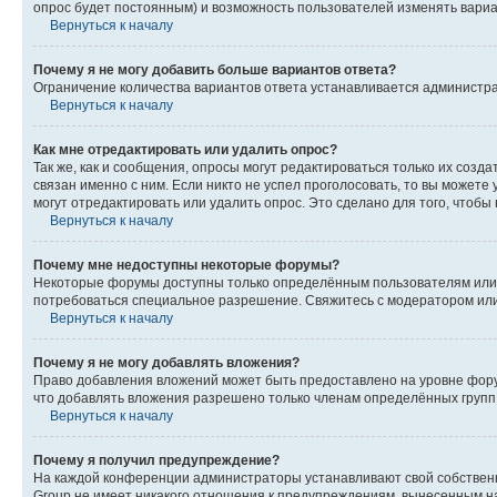
опрос будет постоянным) и возможность пользователей изменять вариан
Вернуться к началу
Почему я не могу добавить больше вариантов ответа?
Ограничение количества вариантов ответа устанавливается администр
Вернуться к началу
Как мне отредактировать или удалить опрос?
Так же, как и сообщения, опросы могут редактироваться только их соз
связан именно с ним. Если никто не успел проголосовать, то вы можете
могут отредактировать или удалить опрос. Это сделано для того, чтобы
Вернуться к началу
Почему мне недоступны некоторые форумы?
Некоторые форумы доступны только определённым пользователям или г
потребоваться специальное разрешение. Свяжитесь с модератором ил
Вернуться к началу
Почему я не могу добавлять вложения?
Право добавления вложений может быть предоставлено на уровне фору
что добавлять вложения разрешено только членам определённых групп.
Вернуться к началу
Почему я получил предупреждение?
На каждой конференции администраторы устанавливают свой собственн
Group не имеет никакого отношения к предупреждениям, вынесенным на