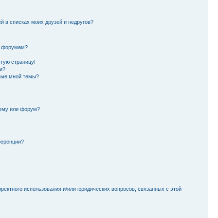
й в списках моих друзей и недругов?
и форумам?
стую страницу!
и?
ные мной темы?
тему или форум?
ференции?
рректного использования и/или юридических вопросов, связанных с этой