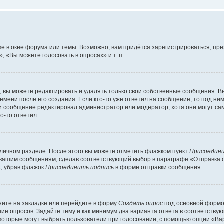
е в окне форума или темы. Возможно, вам придётся зарегистрироваться, пр
 «Вы можете голосовать в опросах» и т. п.
вы можете редактировать и удалять только свои собственные сообщения. В
емени после его создания. Если кто-то уже ответил на сообщение, то под ни
сли сообщение редактировал администратор или модератор, хотя они могут са
о-то ответил.
 личном разделе. После этого вы можете отметить флажком пункт
Присоедини
 вашим сообщениям, сделав соответствующий выбор в параграфе «Отправка 
х, убрав флажок
Присоединить подпись
в форме отправки сообщения.
ите на закладке или перейдите в форму
Создать опрос
под основной формой
ние опросов. Задайте тему и как минимум два варианта ответа в соответству
 которые могут выбрать пользователи при голосовании, с помощью опции «Вар