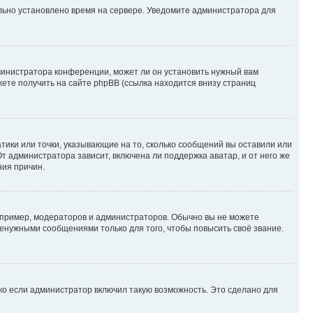
ильно установлено время на сервере. Уведомите администратора для
министратора конференции, может ли он установить нужный вам
жете получить на сайте phpBB (ссылка находится внизу страниц
атики или точки, указывающие на то, сколько сообщений вы оставили или
т администратора зависит, включена ли поддержка аватар, и от него же
ния причин.
пример, модераторов и администраторов. Обычно вы не можете
енужными сообщениями только для того, чтобы повысить своё звание.
ко если администратор включил такую возможность. Это сделано для