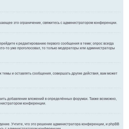
шающее это ограничение, свяжитесь с администратором конференции.
ерейдите к редактированию первого сообщения в теме; опрос всегда
 кто-то уже проголосовал, то только модераторы или администраторы
 темы и оставлять сообщения, совершать другие действия, вам может
шить добавление вложений в определённых форумах. Также возможно,
министратором конференции.
дение. Учтите, что это решение администратора конференции, и phpBB
тесь с администратором конференции.