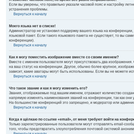
Если вы уверены, что правильно указали часовой пояс и настройку лет
устранения проблемы.
Вернуться к началу
Моего языка нет в списке!
Администратор не установил поддержку вашего языка на конференции, 
языковой пакет. Если такого языкового пакета не существует, то вы с
конференции).
Вернуться к началу
Как я могу поместить изображение вместе со своим именем?
Вместе с именем пользователя могут присутствовать два изображения. О
на ваш статус на конференции. Другое, обычно более крупное, изображе
зависит, какие аватары могут быть использованы. Если вы не можете 
Вернуться к началу
Что такое звание и как я могу изменить его?
Звания, отображаемые под вашим именем, отражают количество созда
напрямую изменять наименования званий на конференции, так как они 
На большинстве конференций это запрещено, и модератор или админис
Вернуться к началу
Когда я щёлкаю по ссылке «email», от меня требуют войти на конфе
Только зарегистрированные пользователи могут отправлять email-сооб
того, чтобы предотвратить злоупотребления почтовой системой анони
Вернуться к началу