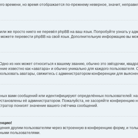
него времени, но время отображается по-прежнему неверное, значит, неправ
или же просто никто не перевёл phpBB на ваш язык. Попробуйте узнать у ад
ами можете перевести phpBB на свой язык. Дополнительную информацию вы мо
дно из них может относиться к вашему званию, обычно это звёздочки, квадр
ние известно как «аватара» и обычно уникально для каждого пользователя. О
использовать аватары, свяжитесь с администратором конференции для выясне
нных вами сообщений или идентифицируют определённых пользователей: на
установлены её администратором. Пожалуйста, не засоряйте конференцию н
тратор понизят значение вашего счётчика сообщений.
ренцию!
щения другим пользователям через встроенную в конференцию форму, и толь
мными пользователями.