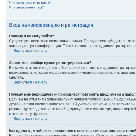
Что такое закрытые темы?
Что такое значки тем?
Вход на конференцию и регистрация
Почему я не могу войти?
Существует несколько возможных причин. Прежде всего убедитесь, что 
закрыт доступ к конференции. Также возможно, что администратор неп
Вернуться к началу
Зачем мне вообще нужно регистрироваться?
Вы можете этого и не делать. Всё зависит от того, как администратор
возможности, которые недоступны анонимным пользователям: аватары, ли
сделать.
Вернуться к началу
Почему мне периодически приходится повторять ввод имени и парол
Если вы не отметили флажком пункт
Автоматически входить при кажд
другой не смог воспользоваться вашей учётной записью. Для того чтоб
рекомендуется делать это на общедоступном компьютере, например в би
отключил эту функцию.
Вернуться к началу
Как сделать, чтобы я не появлялся в списке активных пользователе
В настройках личного раздела вы найдёте опцию
Скрывать моё пребыв