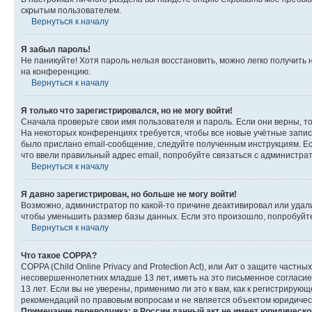
скрытым пользователем.
Вернуться к началу
Я забыл пароль!
Не паникуйте! Хотя пароль нельзя восстановить, можно легко получить
на конференцию.
Вернуться к началу
Я только что зарегистрировался, но не могу войти!
Сначала проверьте свои имя пользователя и пароль. Если они верны, т
На некоторых конференциях требуется, чтобы все новые учётные запис
было прислано email-сообщение, следуйте полученным инструкциям. Есл
что ввели правильный адрес email, попробуйте связаться с администра
Вернуться к началу
Я давно зарегистрирован, но больше не могу войти!
Возможно, администратор по какой-то причине деактивировал или удал
чтобы уменьшить размер базы данных. Если это произошло, попробуйте 
Вернуться к началу
Что такое COPPA?
COPPA (Child Online Privacy and Protection Act), или Акт о защите час
несовершеннолетних младше 13 лет, иметь на это письменное согласи
13 лет. Если вы не уверены, применимо ли это к вам, как к регистриру
рекомендаций по правовым вопросам и не является объектом юридичес
Примечание переводчика: в России данный акт не имеет юридическо