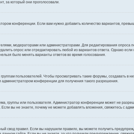
т, за который они проголосовали.
атором конференции. Если вам нужно добавить количество вариантов, превы
дателями, модераторами или администраторами. Для редактирования опроса п
 удалить опрос или отредактировать любой из вариантов ответа. Однако если
 нельзя было менять варианты ответов во время голосования.
руппам пользователей. Чтобы просматривать такие форумы, создавать в них
и администратором конференции для получения такого разрешения.
ма, группы или пользователя. Администратор конференции может не разре
 Если вы не знаете, почему не можете добавлять вложения, свяжитесь с ад
ый свод правил. Если вы нарушили правило, вы можете получить предупреж
 данном сайте. Если вы не знаете, за что получили предупреждение, свяжи