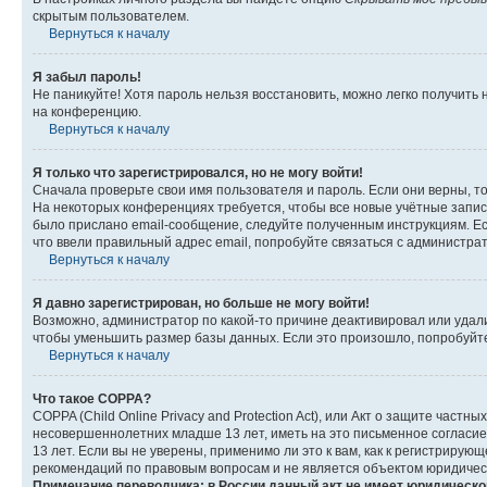
скрытым пользователем.
Вернуться к началу
Я забыл пароль!
Не паникуйте! Хотя пароль нельзя восстановить, можно легко получить
на конференцию.
Вернуться к началу
Я только что зарегистрировался, но не могу войти!
Сначала проверьте свои имя пользователя и пароль. Если они верны, т
На некоторых конференциях требуется, чтобы все новые учётные запис
было прислано email-сообщение, следуйте полученным инструкциям. Есл
что ввели правильный адрес email, попробуйте связаться с администра
Вернуться к началу
Я давно зарегистрирован, но больше не могу войти!
Возможно, администратор по какой-то причине деактивировал или удал
чтобы уменьшить размер базы данных. Если это произошло, попробуйте 
Вернуться к началу
Что такое COPPA?
COPPA (Child Online Privacy and Protection Act), или Акт о защите час
несовершеннолетних младше 13 лет, иметь на это письменное согласи
13 лет. Если вы не уверены, применимо ли это к вам, как к регистриру
рекомендаций по правовым вопросам и не является объектом юридичес
Примечание переводчика: в России данный акт не имеет юридическо