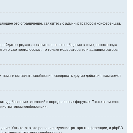
шающее это ограничение, свяжитесь с администратором конференции.
ерейдите к редактированию первого сообщения в теме; опрос всегда
 кто-то уже проголосовал, то только модераторы или администраторы
 темы и оставлять сообщения, совершать другие действия, вам может
шить добавление вложений в определённых форумах. Также возможно,
министратором конференции.
дение. Учтите, что это решение администратора конференции, и phpBB
тесь с администратором конференции.