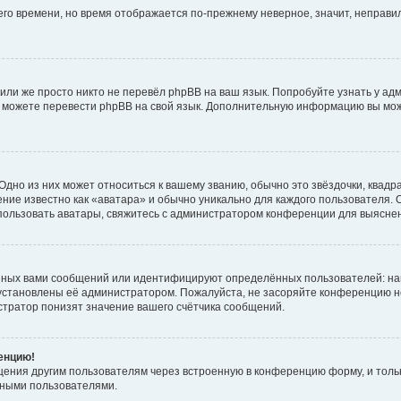
него времени, но время отображается по-прежнему неверное, значит, неправ
или же просто никто не перевёл phpBB на ваш язык. Попробуйте узнать у ад
ами можете перевести phpBB на свой язык. Дополнительную информацию вы мо
дно из них может относиться к вашему званию, обычно это звёздочки, квадр
ние известно как «аватара» и обычно уникально для каждого пользователя. О
использовать аватары, свяжитесь с администратором конференции для выясне
нных вами сообщений или идентифицируют определённых пользователей: на
установлены её администратором. Пожалуйста, не засоряйте конференцию н
тратор понизят значение вашего счётчика сообщений.
ренцию!
щения другим пользователям через встроенную в конференцию форму, и толь
мными пользователями.