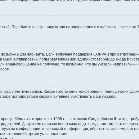
 новый. Перейдите на страницу входа на конференцию и щёлкните на ссылку
З
о возможны два варианта. Если включена поддержка COPPA и при регистрации 
и были активированы пользователями или администратором до входа в систе
и email-сообщение не получено, то возможно, что вы указали неправильный 
тором.
ил вашу учётную запись. Кроме того, многие конференции периодически уда
зарегистрироваться снова и активнее участвовать в дискуссиях.
тных прав ребёнка в интернете от 1998 г. — это закон Соединённых Штатов, т
е родителей. Допустимо наличие иного вида подтверждения того, что опек
ющемуся на конференции, или к самой конференции, обратитесь за помощью к 
ких отношений, кроме указанных ниже.
й силы.