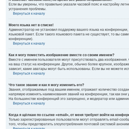
Если вы уверены, что правильно указали часовой пояс и настройку лет
устранения проблемы.
Вернуться к началу
Моего языка нет в списке!
Администратор не установил поддержку вашего языка на конференции, 
языковой пакет. Если такого языкового пакета не существует, то вы с
конференции).
Вернуться к началу
Как я могу поместить изображение вместе со своим именем?
Вместе с именем пользователя могут присутствовать два изображения. О
на ваш статус на конференции. Другое, обычно более крупное, изображе
зависит, какие аватары могут быть использованы. Если вы не можете 
Вернуться к началу
Что такое звание и как я могу изменить его?
Звания, отображаемые под вашим именем, отражают количество созда
напрямую изменять наименования званий на конференции, так как они 
На большинстве конференций это запрещено, и модератор или админис
Вернуться к началу
Когда я щёлкаю по ссылке «email», от меня требуют войти на конфе
Только зарегистрированные пользователи могут отправлять email-сооб
того, чтобы предотвратить злоупотребления почтовой системой анони
Вернуться к началу