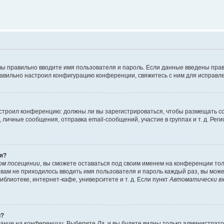
вы правильно вводите имя пользователя и пароль. Если данные введены прав
равильно настроил конфигурацию конференции, свяжитесь с ним для исправле
 настроил конференцию: должны ли вы зарегистрироваться, чтобы размещать 
чные сообщения, отправка email-сообщений, участие в группах и т. д. Регис
я?
ом посещении
, вы сможете оставаться под своим именем на конференции тол
ы вам не приходилось вводить имя пользователя и пароль каждый раз, вы мож
блиотеке, интернет-кафе, университете и т. д. Если пункт
Автоматически вх
й?
ание на конференции
. Выберите
Да
, и вы будете видны только администрат