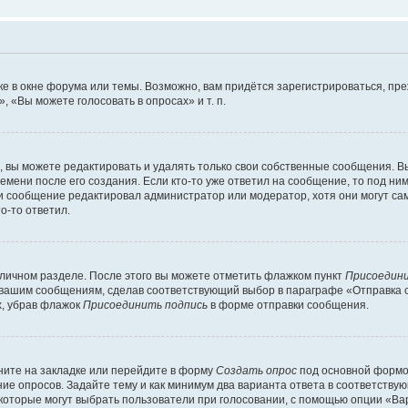
е в окне форума или темы. Возможно, вам придётся зарегистрироваться, пр
 «Вы можете голосовать в опросах» и т. п.
вы можете редактировать и удалять только свои собственные сообщения. В
емени после его создания. Если кто-то уже ответил на сообщение, то под ни
сли сообщение редактировал администратор или модератор, хотя они могут са
о-то ответил.
 личном разделе. После этого вы можете отметить флажком пункт
Присоедини
 вашим сообщениям, сделав соответствующий выбор в параграфе «Отправка 
х, убрав флажок
Присоединить подпись
в форме отправки сообщения.
ите на закладке или перейдите в форму
Создать опрос
под основной формой
ние опросов. Задайте тему и как минимум два варианта ответа в соответству
 которые могут выбрать пользователи при голосовании, с помощью опции «Вар