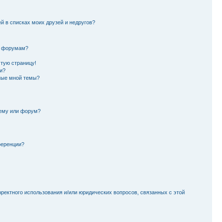
й в списках моих друзей и недругов?
и форумам?
стую страницу!
и?
ные мной темы?
тему или форум?
ференции?
рректного использования и/или юридических вопросов, связанных с этой