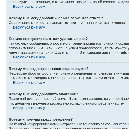
опрос будет постоянным) и возможность пользователей изменять вариан
Вернуться к началу
Почему я не могу добавить больше вариантов ответа?
Ограничение количества вариантов ответа устанавливается администр
Вернуться к началу
Как мне отредактировать или удалить опрос?
Так же, как и сообщения, опросы могут редактироваться только их соз
связан именно с ним. Если никто не успел проголосовать, то вы можете
могут отредактировать или удалить опрос. Это сделано для того, чтобы
Вернуться к началу
Почему мне недоступны некоторые форумы?
Некоторые форумы доступны только определённым пользователям или г
потребоваться специальное разрешение. Свяжитесь с модератором ил
Вернуться к началу
Почему я не могу добавлять вложения?
Право добавления вложений может быть предоставлено на уровне фору
что добавлять вложения разрешено только членам определённых групп.
Вернуться к началу
Почему я получил предупреждение?
На каждой конференции администраторы устанавливают свой собственн
Group не имеет никакого отношения к предупреждениям, вынесенным на