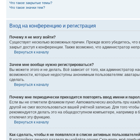
Что такое закрытые темы?
Что такое значки тем?
Вход на конференцию и регистрация
Почему я не могу войти?
Существует несколько возможных причин. Прежде всего убедитесь, что 
закрыт доступ к конференции. Также возможно, что администратор неп
Вернуться к началу
Зачем мне вообще нужно регистрироваться?
Вы можете этого и не делать. Всё зависит от того, как администратор
возможности, которые недоступны анонимным пользователям: аватары, ли
сделать.
Вернуться к началу
Почему мне периодически приходится повторять ввод имени и парол
Если вы не отметили флажком пункт
Автоматически входить при кажд
другой не смог воспользоваться вашей учётной записью. Для того чтоб
рекомендуется делать это на общедоступном компьютере, например в би
отключил эту функцию.
Вернуться к началу
Как сделать, чтобы я не появлялся в списке активных пользователе
В настройках личного раздела вы найдёте опцию
Скрывать моё пребыв