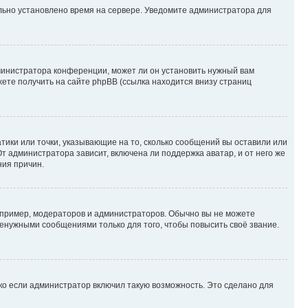
ильно установлено время на сервере. Уведомите администратора для
министратора конференции, может ли он установить нужный вам
жете получить на сайте phpBB (ссылка находится внизу страниц
атики или точки, указывающие на то, сколько сообщений вы оставили или
т администратора зависит, включена ли поддержка аватар, и от него же
ния причин.
пример, модераторов и администраторов. Обычно вы не можете
енужными сообщениями только для того, чтобы повысить своё звание.
ко если администратор включил такую возможность. Это сделано для