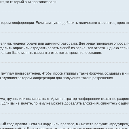
т, за который они проголосовали.
атором конференции. Если вам нужно добавить количество вариантов, превы
дателями, модераторами или администраторами. Для редактирования опроса п
 удалить опрос или отредактировать любой из вариантов ответа. Однако если
 нельзя было менять варианты ответов во время голосования.
руппам пользователей. Чтобы просматривать такие форумы, создавать в них
и администратором конференции для получения такого разрешения.
ма, группы или пользователя. Администратор конференции может не разре
 Если вы не знаете, почему не можете добавлять вложения, свяжитесь с ад
ый свод правил. Если вы нарушили правило, вы можете получить предупреж
 данном сайте. Если вы не знаете, за что получили предупреждение, свяжи