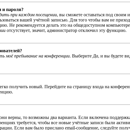
и и пароля?
дить при каждом посещении
, вы сможете оставаться под своим 
льзоваться вашей учётной записью. Для того чтобы вам не прихо
ю. Не рекомендуется делать это на общедоступном компьютере, 
нии
отсутствует, значит, администратор отключил эту функцию.
зователей?
ь моё пребывание на конференции
. Выберите
Да
, и вы будете в
легко получить новый. Перейдите на страницу входа на конфер
енцию.
 они верны, то возможны два варианта. Если включена поддержка
енциях требуется, чтобы все новые учётные записи были актив
трации. Если вам было прислано email-сообщение, следуйте пол