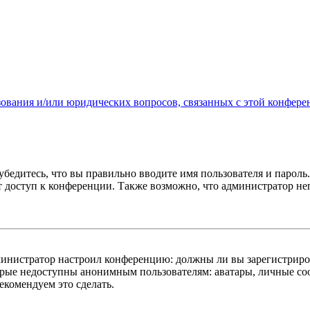
зования и/или юридических вопросов, связанных с этой конфере
бедитесь, что вы правильно вводите имя пользователя и пароль
ыт доступ к конференции. Также возможно, что администратор н
администратор настроил конференцию: должны ли вы зарегистриро
рые недоступны анонимным пользователям: аватары, личные сообщ
екомендуем это сделать.