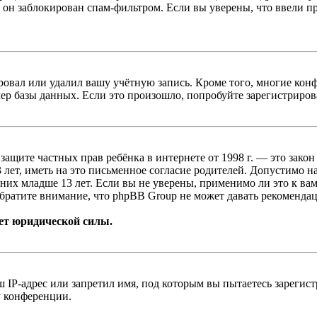
 он заблокирован спам-фильтром. Если вы уверены, что ввели пр
овал или удалил вашу учётную запись. Кроме того, многие кон
р базы данных. Если это произошло, попробуйте зарегистрироват
т о защите частных прав ребёнка в интернете от 1998 г. — это з
ет, иметь на это письменное согласие родителей. Допустимо н
х младше 13 лет. Если вы не уверены, применимо ли это к вам
братите внимание, что phpBB Group не может давать рекомендац
ет юридической силы.
IP-адрес или запретил имя, под которым вы пытаетесь зарегис
у конференции.