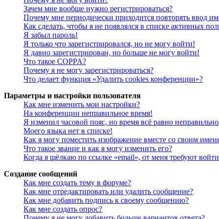
Зачем мне вообще нужно регистрироваться?
Почему мне периодически приходится повторять ввод им
Как сделать, чтобы я не появлялся в списке активных пол
Я забыл пароль!
Я только что зарегистрировался, но не могу войти!
Я давно зарегистрирован, но больше не могу войти!
Что такое COPPA?
Почему я не могу зарегистрироваться?
Что делает функция «Удалить cookies конференции»?
Параметры и настройки пользователя
Как мне изменить мои настройки?
На конференции неправильное время!
Я изменил часовой пояс, но время всё равно неправильно
Моего языка нет в списке!
Как я могу поместить изображение вместе со своим имен
Что такое звание и как я могу изменить его?
Когда я щёлкаю по ссылке «email», от меня требуют войт
Создание сообщений
Как мне создать тему в форуме?
Как мне отредактировать или удалить сообщение?
Как мне добавить подпись к своему сообщению?
Как мне создать опрос?
Почему я не могу добавить больше вариантов ответа?