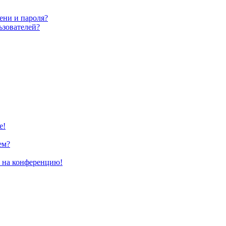
ени и пароля?
ьзователей?
е!
ем?
и на конференцию!