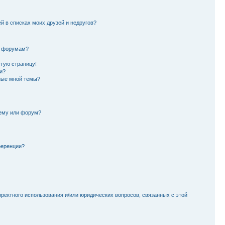
й в списках моих друзей и недругов?
и форумам?
стую страницу!
и?
ные мной темы?
тему или форум?
ференции?
рректного использования и/или юридических вопросов, связанных с этой