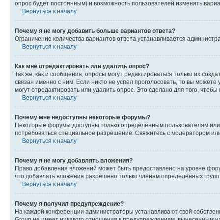
опрос будет постоянным) и возможность пользователей изменять вариан
Вернуться к началу
Почему я не могу добавить больше вариантов ответа?
Ограничение количества вариантов ответа устанавливается администр
Вернуться к началу
Как мне отредактировать или удалить опрос?
Так же, как и сообщения, опросы могут редактироваться только их соз
связан именно с ним. Если никто не успел проголосовать, то вы можете
могут отредактировать или удалить опрос. Это сделано для того, чтобы
Вернуться к началу
Почему мне недоступны некоторые форумы?
Некоторые форумы доступны только определённым пользователям или г
потребоваться специальное разрешение. Свяжитесь с модератором ил
Вернуться к началу
Почему я не могу добавлять вложения?
Право добавления вложений может быть предоставлено на уровне фору
что добавлять вложения разрешено только членам определённых групп.
Вернуться к началу
Почему я получил предупреждение?
На каждой конференции администраторы устанавливают свой собственн
Group не имеет никакого отношения к предупреждениям, вынесенным на