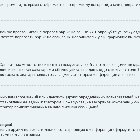
него времени, но время отображается по-прежнему неверное, значит, неправ
или же просто никто не перевёл phpBB на ваш язык. Попробуйте узнать у ад
ами можете перевести phpBB на свой язык. Дополнительную информацию вы мо
дно из них может относиться к вашему званию, обычно это звёздочки, квадр
ние известно как «аватара» и обычно уникально для каждого пользователя. О
использовать аватары, свяжитесь с администратором конференции для выясне
нных вами сообщений или идентифицируют определённых пользователей: на
установлены её администратором. Пожалуйста, не засоряйте конференцию н
тратор понизят значение вашего счётчика сообщений.
ренцию!
щения другим пользователям через встроенную в конференцию форму, и толь
мными пользователями.