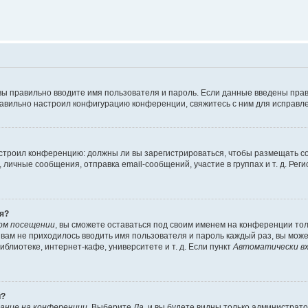
вы правильно вводите имя пользователя и пароль. Если данные введены прав
равильно настроил конфигурацию конференции, свяжитесь с ним для исправле
 настроил конференцию: должны ли вы зарегистрироваться, чтобы размещать 
чные сообщения, отправка email-сообщений, участие в группах и т. д. Регис
я?
ом посещении
, вы сможете оставаться под своим именем на конференции тол
ы вам не приходилось вводить имя пользователя и пароль каждый раз, вы мож
блиотеке, интернет-кафе, университете и т. д. Если пункт
Автоматически вх
й?
ание на конференции
. Выберите
Да
, и вы будете видны только администрат