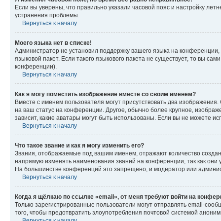
Если вы уверены, что правильно указали часовой пояс и настройку лет
устранения проблемы.
Вернуться к началу
Моего языка нет в списке!
Администратор не установил поддержку вашего языка на конференции, 
языковой пакет. Если такого языкового пакета не существует, то вы с
конференции).
Вернуться к началу
Как я могу поместить изображение вместе со своим именем?
Вместе с именем пользователя могут присутствовать два изображения. О
на ваш статус на конференции. Другое, обычно более крупное, изображе
зависит, какие аватары могут быть использованы. Если вы не можете 
Вернуться к началу
Что такое звание и как я могу изменить его?
Звания, отображаемые под вашим именем, отражают количество созда
напрямую изменять наименования званий на конференции, так как они 
На большинстве конференций это запрещено, и модератор или админис
Вернуться к началу
Когда я щёлкаю по ссылке «email», от меня требуют войти на конфе
Только зарегистрированные пользователи могут отправлять email-сооб
того, чтобы предотвратить злоупотребления почтовой системой анони
Вернуться к началу